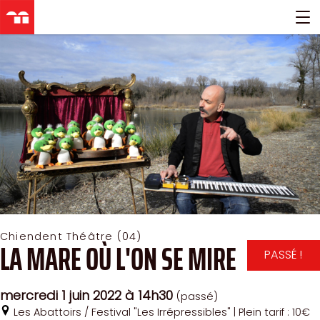
Aller
directement
au
contenu
Chiendent Théâtre (04)
LA MARE OÙ L'ON SE MIRE
PASSÉ !
mercredi 1 juin 2022
à 14h30
(passé)
Les Abattoirs / Festival "Les Irrépressibles"
| Plein tarif : 10€